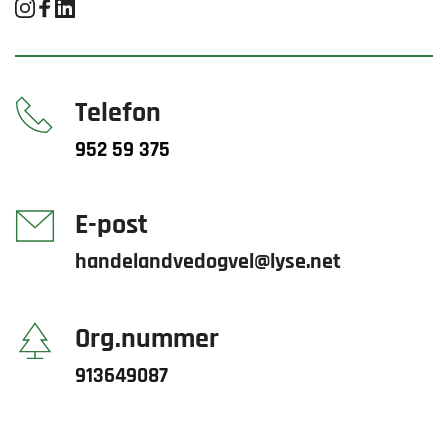
Telefon
952 59 375
E-post
handelandvedogvel@lyse.net
Org.nummer
913649087